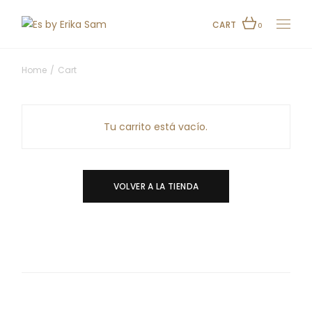
Skip
to
the
CART
0
content
Home
Cart
Tu carrito está vacío.
VOLVER A LA TIENDA