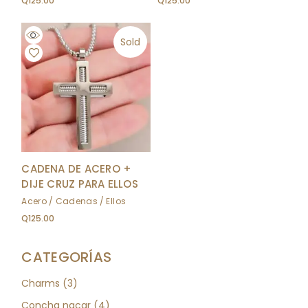
Q
125.00
Q
125.00
Sold
CADENA DE ACERO +
DIJE CRUZ PARA ELLOS
Acero
Cadenas
Ellos
Q
125.00
CATEGORÍAS
3
Charms
3
productos
4
Concha nacar
4