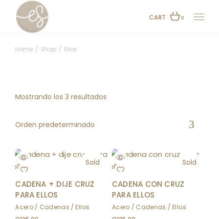
Skip
to
the
CART
0
content
Home
Shop
Ellos
Mostrando los 3 resultados
Orden predeterminado
Sold
Sold
CADENA + DIJE CRUZ
CADENA CON CRUZ
PARA ELLOS
PARA ELLOS
Acero
Cadenas
Ellos
Acero
Cadenas
Ellos