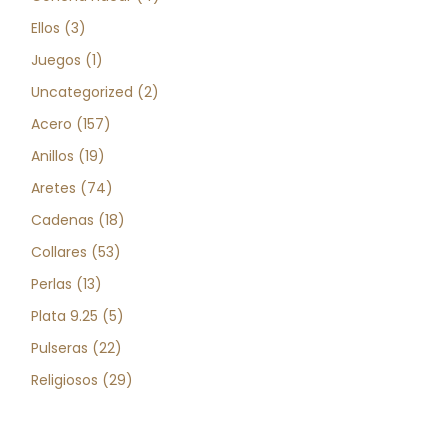
productos
3
Ellos
3
productos
1
Juegos
1
producto
2
Uncategorized
2
productos
157
Acero
157
productos
19
Anillos
19
productos
74
Aretes
74
productos
18
Cadenas
18
productos
53
Collares
53
productos
13
Perlas
13
productos
5
Plata 9.25
5
productos
22
Pulseras
22
productos
29
Religiosos
29
productos