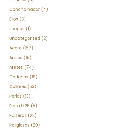
productos
4
Concha nacar
4
productos
3
Ellos
3
productos
1
Juegos
1
producto
2
Uncategorized
2
productos
157
Acero
157
productos
19
Anillos
19
productos
74
Aretes
74
productos
18
Cadenas
18
productos
53
Collares
53
productos
13
Perlas
13
productos
5
Plata 9.25
5
productos
22
Pulseras
22
productos
29
Religiosos
29
productos