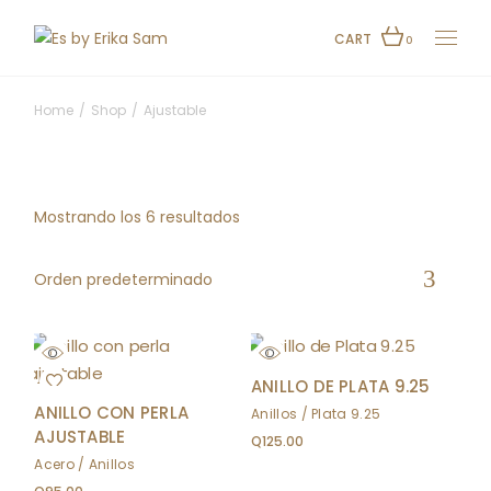
Skip
to
the
CART
0
content
Home
Shop
Ajustable
Mostrando los 6 resultados
Orden predeterminado
ANILLO DE PLATA 9.25
ANILLO CON PERLA
Anillos
Plata 9.25
AJUSTABLE
Q
125.00
Acero
Anillos