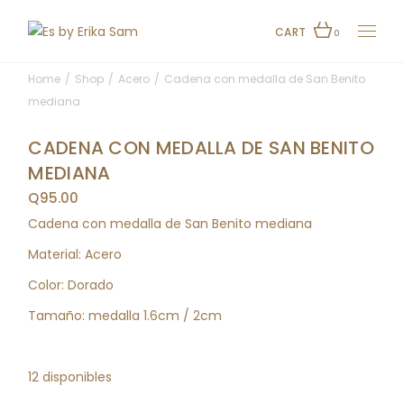
Skip
to
the
CART
0
content
Home
Shop
Acero
Cadena con medalla de San Benito
mediana
CADENA CON MEDALLA DE SAN BENITO
MEDIANA
Q
95.00
Cadena con medalla de San Benito mediana
Material: Acero
Color: Dorado
Tamaño: medalla 1.6cm / 2cm
12 disponibles