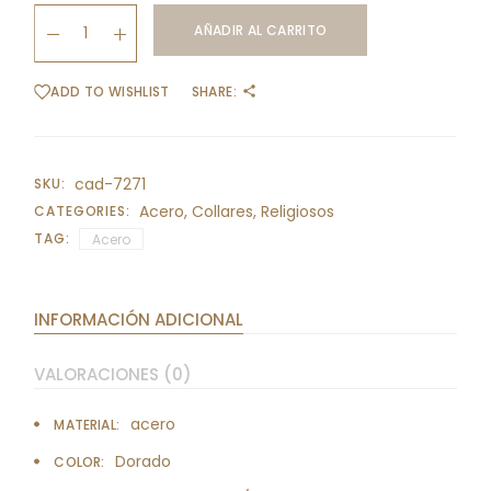
Cadena con medalla de San Benito mediana quantity
AÑADIR AL CARRITO
ADD TO WISHLIST
SHARE:
cad-7271
SKU:
Acero
,
Collares
,
Religiosos
CATEGORIES:
TAG:
Acero
INFORMACIÓN ADICIONAL
VALORACIONES (0)
acero
MATERIAL
Dorado
COLOR