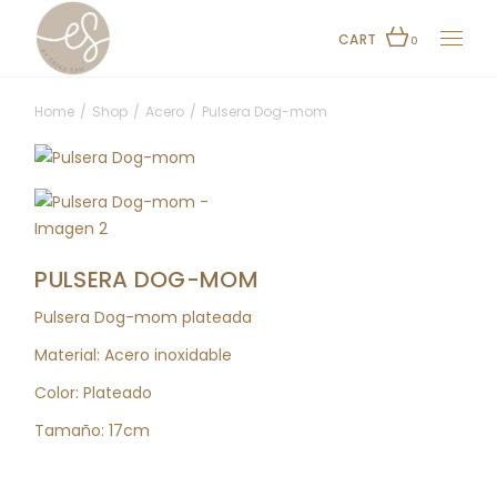
Skip
to
the
CART
0
content
Home
Shop
Acero
Pulsera Dog-mom
PULSERA DOG-MOM
Pulsera Dog-mom plateada
Material: Acero inoxidable
Color: Plateado
Tamaño:
17cm