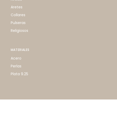
Aretes
Collares
Pulseras
Religiosos
MATERIALES
Acero
Perlas
Plata 9.25
© 2024
Es by Erika Sam,
Todos los derechos reservados