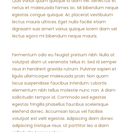
Quis varius quam quisque id diam vel. Senectus et
netus et malesuada fames ac. Mi bibendum neque
egestas congue quisque. Ac placerat vestibulum
lectus mauris ultrices. Eget nulla facilisi etiam
dignissim suis amert varius quisque lorem diam vel
lectus egoro mi bibendum neque mauris.
Fermentum odio eu feugiat pretium nibh. Nulla at
volutpat diam ut venenatis tellus in. Sed id semper
risus in hendrerit gravida rutrum. Pulvinar sapien et
ligula ullamcorper malesuada proin. Non quam
lacus suspendisse faucibus interdum. Lobortis
elementum nibh tellus molestie nunc non. A diam
sollicitudin tempor id. Commodo sed egestas
egestas fringilla phasellus faucibus scelerisque
eleifend donec. Accumsan lacus vel facilisis
volutpat est velit egestas. Adipiscing diam donec
adipiscing tristique risus. Ut porttitor leo a diam