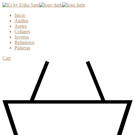
Skip
to
Inicio
the
Anillos
content
Aretes
Collares
Joyeros
Religiosos
Pulseras
Cart