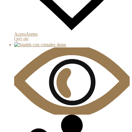
Acero
Aretes
Q
95.00