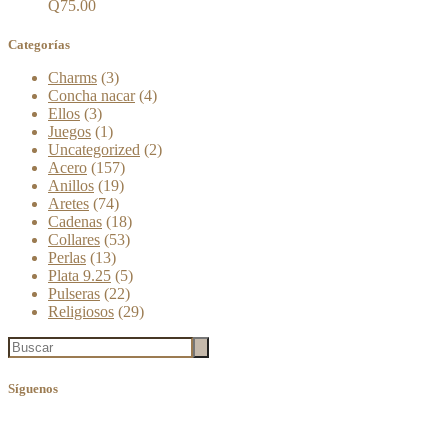
Q
75.00
Categorías
3
Charms
3
productos
4
Concha nacar
4
3
productos
Ellos
3
productos
1
Juegos
1
producto
2
Uncategorized
2
157
productos
Acero
157
19
productos
Anillos
19
74
productos
Aretes
74
productos
18
Cadenas
18
53
productos
Collares
53
13
productos
Perlas
13
productos
5
Plata 9.25
5
22
productos
Pulseras
22
productos
29
Religiosos
29
productos
Search
Síguenos