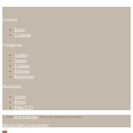
General
Inicio
Comprar
Categorias
Anillos
Aretes
Collares
Pulseras
Religiosos
Materiales
Acero
Perlas
Plata 9.25
© 2024
Es by Erika Sam,
Todos los derechos reservados
Sitio por Collier Creative Agency