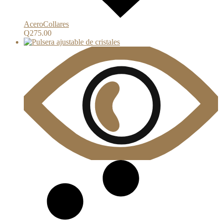
Acero
Collares
Q
275.00